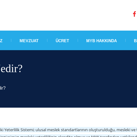
IZ
MEVZUAT
ÜCRET
MYB HAKKINDA
B
Nedir?
ir?
ki Yeterlilik Sistemi; ulusal meslek standartlarının oluşturulduğu, mesleki v