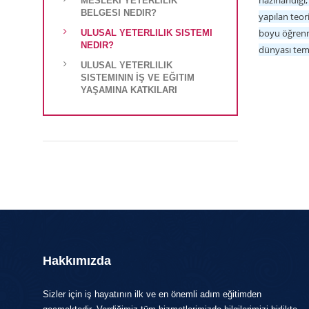
hazırlandığı
MESLEKI YETERLILIK
BELGESI NEDIR?
yapılan teor
boyu öğrenme
ULUSAL YETERLILIK SISTEMI
NEDIR?
dünyası temsi
ULUSAL YETERLILIK
SISTEMININ İŞ VE EĞITIM
YAŞAMINA KATKILARI
Hakkımızda
Sizler için iş hayatının ilk ve en önemli adım eğitimden