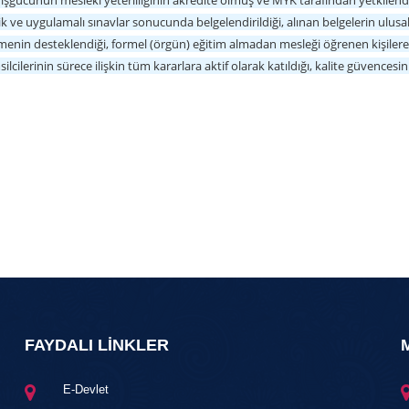
, işgücünün mesleki yeterliliğinin akredite olmuş ve MYK tarafından yetkile
ik ve uygulamalı sınavlar sonucunda belgelendirildiği, alınan belgelerin ulusal
nin desteklendiği, formel (örgün) eğitim almadan mesleği öğrenen kişilere bil
lcilerinin sürece ilişkin tüm kararlara aktif olarak katıldığı, kalite güvencesini
FAYDALI LİNKLER
E-Devlet