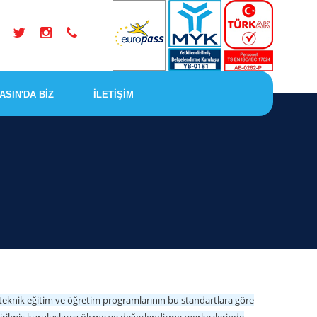
ASIN'DA BİZ
İLETİŞİM
e teknik eğitim ve öğretim programlarının bu standartlara göre