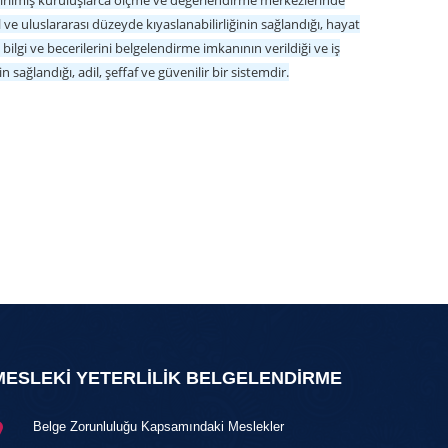
ndirilmiş kuruluşlarca ölçme ve değerlendirme merkezlerinde
 ve uluslararası düzeyde kıyaslanabilirliğinin sağlandığı, hayat
gi ve becerilerini belgelendirme imkanının verildiği ve iş
n sağlandığı, adil, şeffaf ve güvenilir bir sistemdir.
MESLEKİ YETERLİLİK BELGELENDİRME
Belge Zorunluluğu Kapsamındaki Meslekler