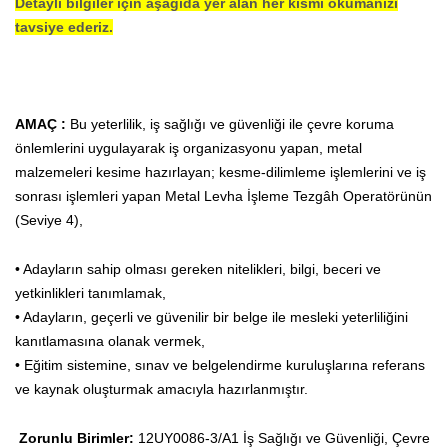
Detaylı bilgiler için aşağıda yer alan her kısmı okumanızı
tavsiye ederiz.
AMAÇ :
Bu yeterlilik, iş sağlığı ve güvenliği ile çevre koruma
önlemlerini uygulayarak iş organizasyonu yapan, metal
malzemeleri kesime hazırlayan; kesme-dilimleme işlemlerini ve iş
sonrası işlemleri yapan Metal Levha İşleme Tezgâh Operatörünün
(Seviye 4),
• Adayların sahip olması gereken nitelikleri, bilgi, beceri ve
yetkinlikleri tanımlamak,
• Adayların, geçerli ve güvenilir bir belge ile mesleki yeterliliğini
kanıtlamasına olanak vermek,
• Eğitim sistemine, sınav ve belgelendirme kuruluşlarına referans
ve kaynak oluşturmak amacıyla hazırlanmıştır.
Zorunlu Birimler:
12UY0086-3/A1 İş Sağlığı ve Güvenliği, Çevre