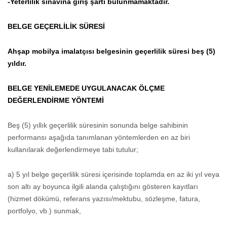
-Yeterlilik sınavına giriş şartı bulunmamaktadır.
BELGE GEÇERLİLİK SÜRESİ
Ahşap mobilya imalatçısı belgesinin geçerlilik süresi beş (5)
yıldır.
BELGE YENİLEMEDE UYGULANACAK ÖLÇME
DEĞERLENDİRME YÖNTEMİ
Beş (5) yıllık geçerlilik süresinin sonunda belge sahibinin
performansı aşağıda tanımlanan yöntemlerden en az biri
kullanılarak değerlendirmeye tabi tutulur;
a) 5 yıl belge geçerlilik süresi içerisinde toplamda en az iki yıl veya
son altı ay boyunca ilgili alanda çalıştığını gösteren kayıtları
(hizmet dökümü, referans yazısı/mektubu, sözleşme, fatura,
portfolyo, vb.) sunmak,