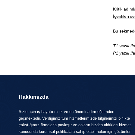
Kritik adım
İçerikleri 
Bu sekmede 
T1 yazılı if
P1 yazılı if
Hakkımızda
Sizler için iş hayatının ilk ve en önemli adım eğitimden
geçmektedir. Verdiğimiz tüm hizmetlerimizde bilgilerimizi birlikte
çalıştığımız firmalarla paylaşır ve onların bizden aldıkları hizmet
konusunda kurumsal politikalara sahip olabilmeleri için çözümler