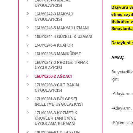
14UY0197-3 MASAJ
UYGULAYICISI
Başvuru ya
16UY0242-3 MAKYAJ
etmiş sayıl
UYGULAYICISI
Belirtilen 
16UY0243-5 MAKYAJ UZMANI
Sınavlarda 
16UY0244-4 GÜZELLIK UZMANI
Detaylı bil
16UY0245-4 KUAFÖR
16UY0246-3 MANIKÜRIST
AMAÇ
16UY0247-3 PROTEZ TIRNAK
UYGULAYICISI
Bu yeterlili
16UY0250-2 AĞDACI
için;
17UY0280-3 CILT BAKIM
UYGULAYICISI
-Adayların s
17UY0281-3 BÖLGESEL
İNCELTME UYGULAYICISI
-Adayların, 
17UY0286-3 KOZMETIK
ÜRÜNLER TANITIM VE
-Eğitim sis
UYGULAMA ELEMANI
18UY0344-4 EPILASYON