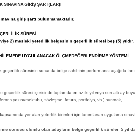
K SINAVINA GİRİŞ ŞART(LAR)I
 sınavına giriş şartı bulunmamaktadır.
ÇERLİLİK SÜRESİ
iye 2) mesleki yeterlilik belgesinin geçerlilik süresi beş (5) yıldır.
NİLEMEDE UYGULANACAK ÖLÇMEDEĞERLENDİRME YÖNTEMİ
lık geçerlilik süresinin sonunda belge sahibinin performansı aşağıda ta
ge geçerlilik süresi içerisinde toplamda en az iki yıl veya son altı ay boyu
erans yazısı/mektubu, sözleşme, fatura, portfolyo, vb.) sunmak,
k kapsamında yer alan yeterlilik birimleri için tanımlanan uygulama sınav
me sonucu olumlu olan adayların belge geçerlilik süreleri 5 yıl dah