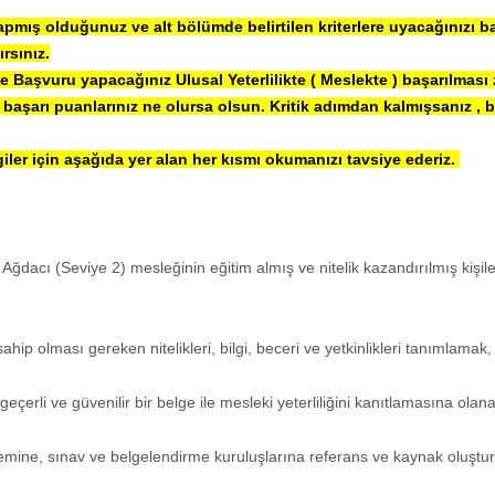
pmış olduğunuz ve alt bölümde belirtilen kriterlere uyacağınızı b
ırsınız.
ve Başvuru yapacağınız Ulusal Yeterlilikte ( Meslekte ) başarılması 
başarı puanlarınız ne olursa olsun. Kritik adımdan kalmışsanız , ba
giler için aşağıda yer alan her kısmı okumanızı tavsiye ederiz.
k Ağdacı (Seviye 2) mesleğinin eğitim almış ve nitelik kazandırılmış kişil
ahip olması gereken nitelikleri, bilgi, beceri ve yetkinlikleri tanımlamak,
geçerli ve güvenilir bir belge ile mesleki yeterliliğini kanıtlamasına ola
temine, sınav ve belgelendirme kuruluşlarına referans ve kaynak oluştu