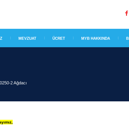
IZ
MEVZUAT
ÜCRET
MYB HAKKINDA
B
Y0250-2 Ağdacı
ayımız,