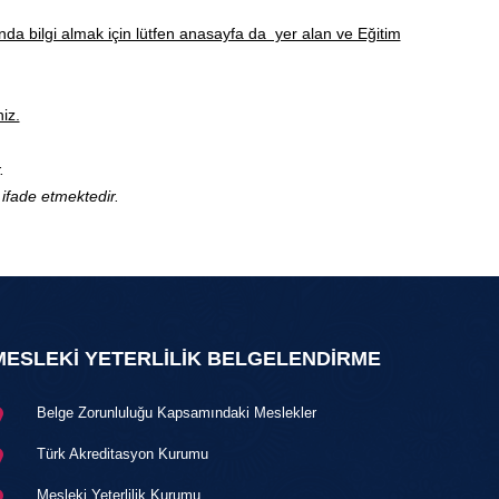
ında bilgi almak için lütfen anasayfa da yer alan ve Eğitim
iz.
.
 ifade etmektedir.
MESLEKİ YETERLİLİK BELGELENDİRME
Belge Zorunluluğu Kapsamındaki Meslekler
Türk Akreditasyon Kurumu
Mesleki Yeterlilik Kurumu