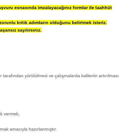
aşvuru esnasında imzalayacağınız formlar ile taahhüt
zorunlu kritik adımların olduğunu belirtmek isteriz.
şarısız sayılırsınız.
er tarafından yürütülmesi ve çalışmalarda kalitenin artırılması
nak vermek,
rmak amacıyla hazırlanmıştır.