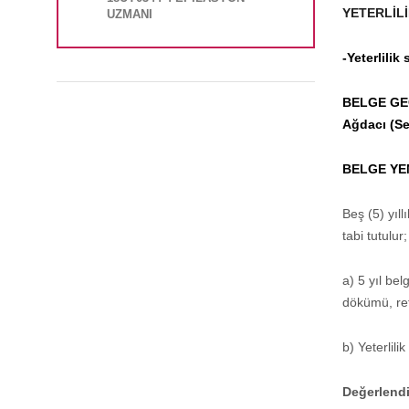
YETERLİLİ
UZMANI
-Yeterlilik
BELGE GE
Ağdacı (Sev
BELGE YE
Beş (5) yıl
tabi tutulur;
a) 5 yıl bel
dökümü, ref
b) Yeterlili
Değerlendir