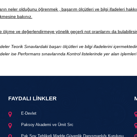
ların neler olduğunu öğrenmek , başarım ölçütleri ve bilgi ifadeleri hakk
sekmesine bakınız.
ölçme ve değerlendirmeye yönelik geçerli not oranlarını da bulabilirsin
adeler Teorik Sınavlardaki başarı ölçütleri ve bilgi ifadelerini içermektedir
adeler ise Performans sınavlarında Kontrol listelerinde yer alan işlemleri
FAYDALI LİNKLER
E-Devlet
Paksoy Akademi ve Ümit Src
Pak Soy Tehlikeli Madde Güvenlik Danışmanlığı Kuruluşu