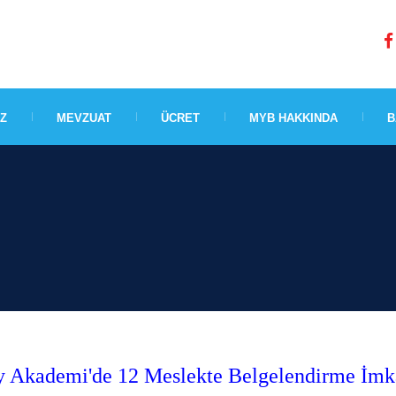
IZ
MEVZUAT
ÜCRET
MYB HAKKINDA
B
y Akademi'de 12 Meslekte Belgelendirme İmk