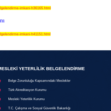
lgelendirme-imkani-h36165.html
nı
gelendirme-imkani-h41151.html
MESLEKİ YETERLİLİK BELGELENDİRME
Belge Zorunluluğu Kapsamındaki Meslekler
Türk Akreditasyon Kurumu
Mesleki Yeterlilik Kurumu
T.C. Çalışma ve Sosyal Güvenlik Bakanlığı