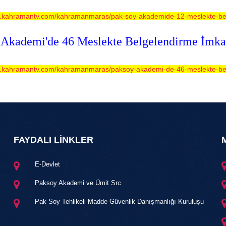
w.kahramantv.com/kahramanmaras/pak-soy-akademide-12-meslekte-be
 Akademi'de 46 Meslekte Belgelendirme İmka
w.kahramantv.com/kahramanmaras/paksoy-akademi-de-46-meslekte-bel
FAYDALI LİNKLER
E-Devlet
Paksoy Akademi ve Ümit Src
Pak Soy Tehlikeli Madde Güvenlik Danışmanlığı Kuruluşu